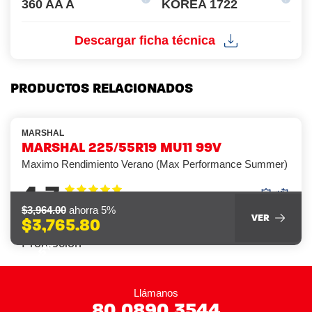
360 AA A
KOREA 1722
Descargar ficha técnica
PRODUCTOS RELACIONADOS
MARSHAL
MARSHAL 225/55R19 MU11 99V
Maximo Rendimiento Verano (Max Performance Summer)
4.7
$3,964.00
ahorra 5%
VER
$3,765.80
-5%
Llámanos
80.0890.3544