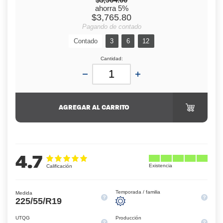
ahorra 5%
$3,765.80
Pagando de contado
Contado
3
6
12
Cantidad:
AGREGAR AL CARRITO
4.7
Temporada / familia
Medida
225/55/R19
UTQG
Producción